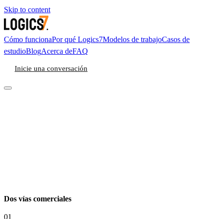
Skip to content
Cómo funciona
Por qué Logics7
Modelos de trabajo
Casos de
estudio
Blog
Acerca de
FAQ
Inicie una conversación
Dos vías comerciales
01