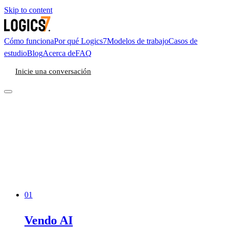
Skip to content
Cómo funciona
Por qué Logics7
Modelos de trabajo
Casos de
estudio
Blog
Acerca de
FAQ
Inicie una conversación
01
Vendo AI