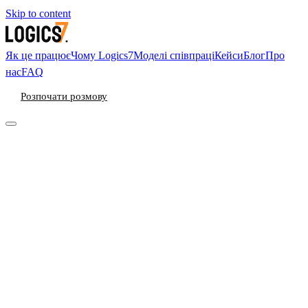
Skip to content
Як це працює
Чому Logics7
Моделі співпраці
Кейси
Блог
Про
нас
FAQ
Розпочати розмову