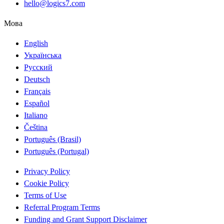
hello@logics7.com
Мова
English
Українська
Русский
Deutsch
Français
Español
Italiano
Čeština
Português (Brasil)
Português (Portugal)
Privacy Policy
Cookie Policy
Terms of Use
Referral Program Terms
Funding and Grant Support Disclaimer