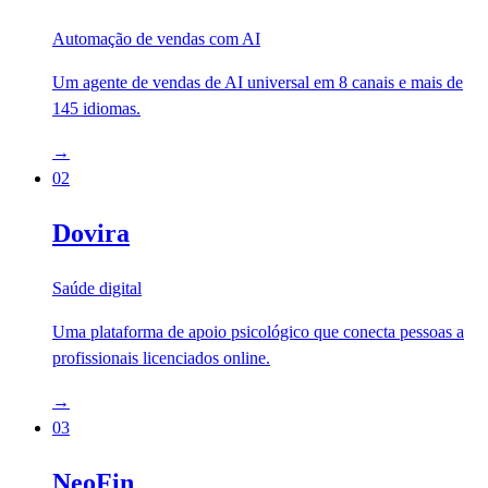
Automação de vendas com AI
Um agente de vendas de AI universal em 8 canais e mais de
145 idiomas.
→
02
Dovira
Saúde digital
Uma plataforma de apoio psicológico que conecta pessoas a
profissionais licenciados online.
→
03
NeoFin