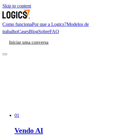
Skip to content
Como funciona
Por que a Logics7
Modelos de
trabalho
Cases
Blog
Sobre
FAQ
Iniciar uma conversa
01
Vendo AI