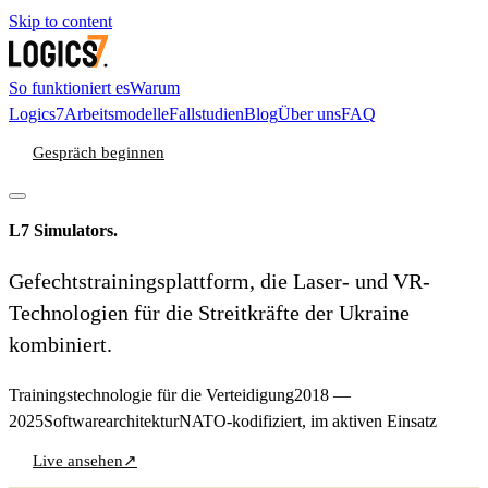
Skip to content
So funktioniert es
Warum
Logics7
Arbeitsmodelle
Fallstudien
Blog
Über uns
FAQ
Gespräch beginnen
L7 Simulators
.
Gefechtstrainingsplattform, die Laser- und VR-
Technologien für die Streitkräfte der Ukraine
kombiniert.
Trainingstechnologie für die Verteidigung
2018 —
2025
Softwarearchitektur
NATO-kodifiziert, im aktiven Einsatz
Live ansehen
↗
Gespräch beginnen