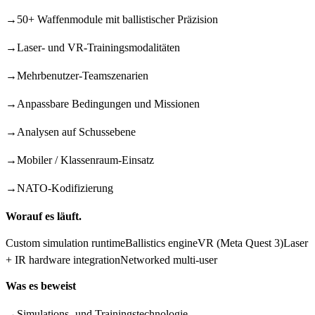
→
50+ Waffenmodule mit ballistischer Präzision
→
Laser- und VR-Trainingsmodalitäten
→
Mehrbenutzer-Teamszenarien
→
Anpassbare Bedingungen und Missionen
→
Analysen auf Schussebene
→
Mobiler / Klassenraum-Einsatz
→
NATO-Kodifizierung
Worauf es läuft.
Custom simulation runtime
Ballistics engine
VR (Meta Quest 3)
Laser
+ IR hardware integration
Networked multi-user
Was es beweist
→
Simulations- und Trainingstechnologie