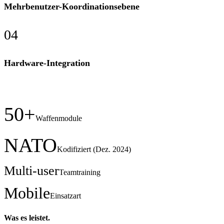
Mehrbenutzer-Koordinationsebene
0
4
Hardware-Integration
In Zahlen.
50+
Waffenmodule
NATO
Kodifiziert (Dez. 2024)
Multi-user
Teamtraining
Mobile
Einsatzart
Was es leistet.