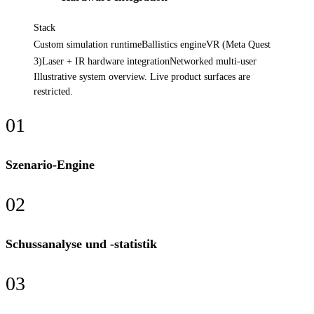
Stack
Custom simulation runtime
Ballistics engine
VR (Meta Quest
3)
Laser + IR hardware integration
Networked multi-user
Illustrative system overview. Live product surfaces are
restricted.
0
1
Szenario-Engine
0
2
Schussanalyse und -statistik
0
3