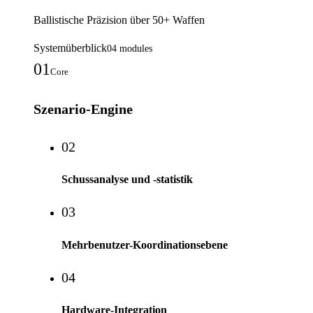
Ballistische Präzision über 50+ Waffen
Systemüberblick
04
modules
01
Core
Szenario-Engine
02
Schussanalyse und -statistik
03
Mehrbenutzer-Koordinationsebene
04
Hardware-Integration