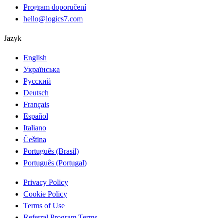
Program doporučení
hello@logics7.com
Jazyk
English
Українська
Русский
Deutsch
Français
Español
Italiano
Čeština
Português (Brasil)
Português (Portugal)
Privacy Policy
Cookie Policy
Terms of Use
Referral Program Terms