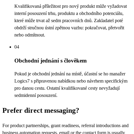
Kvalifikovaná příležitost pro nový produkt může vyžadovat
interní posouzení trhu, produktu a obchodního potenciálu,
které může trvat až sedm pracovních dnů. Zakladatel poté
obdrží stručnou ústní zpětnou vazbu: pokračovat, přetvořit
nebo odmítnout.
04
Obchodní jednání s člověkem
Pokud je obchodní jednání na místě, účastní se ho manažer
Logics7 s připravenou nabídkou nebo návrhem specifickým
pro danou cestu. Ostatní kvalifikované cesty nevyžadují
sedmidenní posouzení.
Prefer direct messaging?
For product partnerships, grant readiness, referral introductions and
business automation requests, email or the contact form is usually