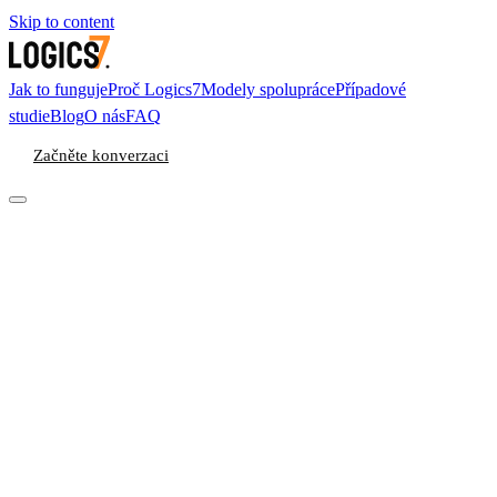
Skip to content
Jak to funguje
Proč Logics7
Modely spolupráce
Případové
studie
Blog
O nás
FAQ
Začněte konverzaci