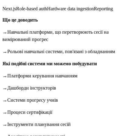
Next.js
Role-based auth
Hardware data ingestion
Reporting
Що це доводить
→
Навчальні платформи, що перетворюють сесії на
вимірюваний прогрес
→
Рольові навчальні системи, пов'язані з обладнанням
Які подібні системи ми можемо побудувати
→
Платформи керування навчанням
→
Дашборди інструкторів
→
Системи прогресу учнів
→
Процеси сертифікації
→
Інструменти планування сесій