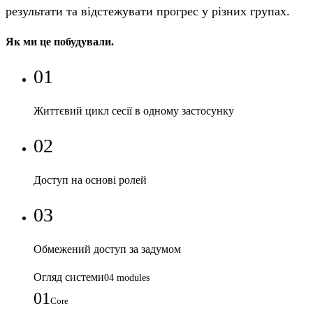
результати та відстежувати прогрес у різних групах.
Як ми це побудували.
0
1
Життєвий цикл сесії в одному застосунку
0
2
Доступ на основі ролей
0
3
Обмежений доступ за задумом
Огляд системи
04
modules
01
Core