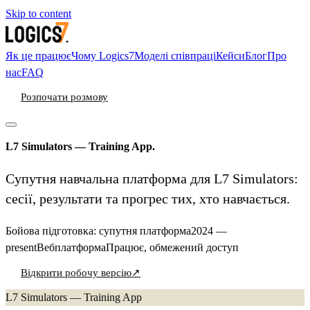
Skip to content
Як це працює
Чому Logics7
Моделі співпраці
Кейси
Блог
Про
нас
FAQ
Розпочати розмову
L7 Simulators — Training App
.
Супутня навчальна платформа для L7 Simulators:
сесії, результати та прогрес тих, хто навчається.
Бойова підготовка: супутня платформа
2024 —
present
Вебплатформа
Працює, обмежений доступ
Відкрити робочу версію
↗
Розпочати розмову
L7 Simulators — Training App